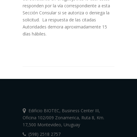
responden por la vía correspondiente a esta
Sección Consular si se autoriza o deniega la
solicitud. La respuesta de las citadas
Autoridades demora aproximadamente 15
días hábiles.
Edificio BIOTEC, Business Center III,
Oficina 102/009 Zonamerica, Ruta 8, Km.
17,500 Montevideo, Uruguay
(598) 2518 2757