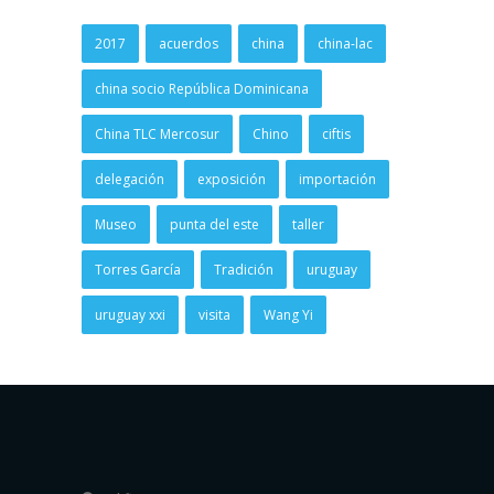
2017
acuerdos
china
china-lac
china socio República Dominicana
China TLC Mercosur
Chino
ciftis
delegación
exposición
importación
Museo
punta del este
taller
Torres García
Tradición
uruguay
uruguay xxi
visita
Wang Yi