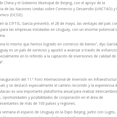
e China y el Gobierno Municipal de Beijing, con el apoyo de la
ia de las Naciones Unidas sobre Comercio y Desarrollo (UNCTAD) y 
nómico (OCDE).
en la CIFTIS, García presentó, el 28 de mayo, las ventajas del país c
da para las empresas instaladas en Uruguay, con un enorme potencial 
ina.
hina lo mismo que hemos logrado en comercio de bienes”, dijo García
guay es un país de servicios y apuntó a avanzar a través de esfuerzo
ecialmente en lo referido a la captación de inversiones de calidad de
l”.
auguración del 11.º Foro Internacional de Inversión en Infraestructur
país y se destacó especialmente el camino recorrido y la experiencia 
e Macao es una importante plataforma anual para realizar intercambio
s, oportunidades y posibilidades de cooperación en el área de
presentantes de más de 100 países y regiones.
 semana el espacio de Uruguay en la Expo Beijing, junto con Lugris,