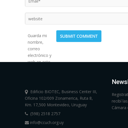
Guarda mi
nombre,
correo
electrónico y
web en este
navegador
para la
Newsl
próxima vez
que comente.
Edificio BIOTEC, Business Center III,
Registra
Oficina 102/009 Zonamerica, Ruta 8,
recibí l
Km. 17,500 Montevideo, Uruguay
Cámara 
(598) 2518 2757
info@ccuch.org.uy