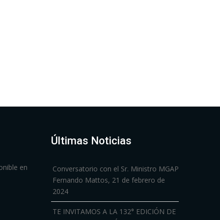
Últimas Noticias
onible en
Conversatorio con el Sr. Ministro MGAP
Fernando Mattos, 21 de febrero de
2024
TE INVITAMOS A LA 132° EDICIÓN DE