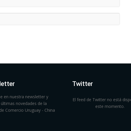
etter
Twitter
te en nuestra newsletter y
El feed de Twitter no está disp
as últimas novedades de la
este momento.
de Comercio Uruguay - China