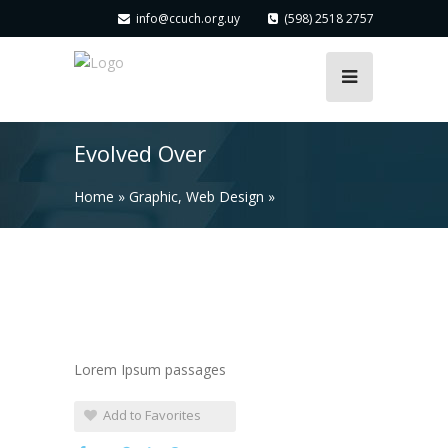
info@ccuch.org.uy
(598) 2518 2757
Evolved Over
Home
»
Graphic
,
Web Design
»
Lorem Ipsum passages
Add to Favorites