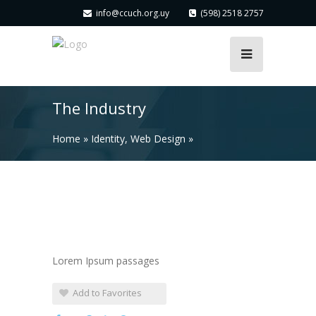
info@ccuch.org.uy
(598) 2518 2757
The Industry
Home
»
Identity
,
Web Design
»
Lorem Ipsum passages
Add to Favorites