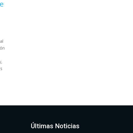
de
al
ión
y,
es
Últimas Noticias