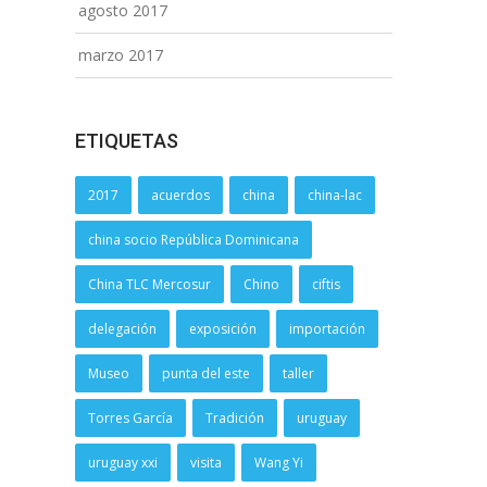
agosto 2017
marzo 2017
ETIQUETAS
2017
acuerdos
china
china-lac
china socio República Dominicana
China TLC Mercosur
Chino
ciftis
delegación
exposición
importación
Museo
punta del este
taller
Torres García
Tradición
uruguay
uruguay xxi
visita
Wang Yi