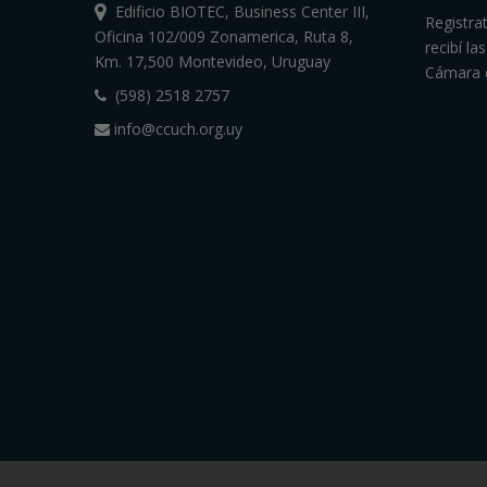
Edificio BIOTEC, Business Center III,
Registra
Oficina 102/009 Zonamerica, Ruta 8,
recibí l
Km. 17,500 Montevideo, Uruguay
Cámara 
(598) 2518 2757
info@ccuch.org.uy