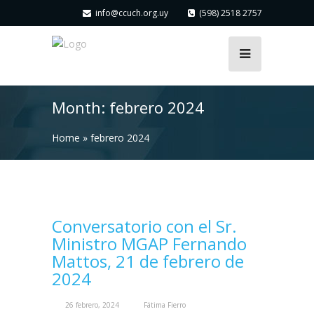
info@ccuch.org.uy
(598) 2518 2757
Month:
febrero 2024
Home
»
febrero 2024
Conversatorio con el Sr.
Ministro MGAP Fernando
Mattos, 21 de febrero de
2024
26 febrero, 2024
Fátima Fierro