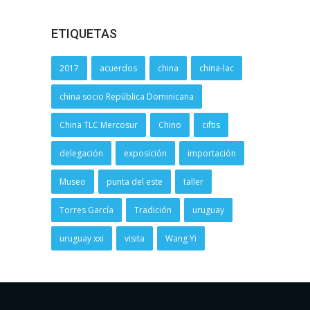
ETIQUETAS
2017
acuerdos
china
china-lac
china socio República Dominicana
China TLC Mercosur
Chino
ciftis
delegación
exposición
importación
Museo
punta del este
taller
Torres García
Tradición
uruguay
uruguay xxi
visita
Wang Yi