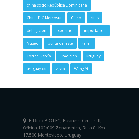
china socio República Dominicana
China TLC Mercosur
Chino
ciftis
delegación
exposición
importación
Museo
punta del este
taller
Torres García
Tradición
uruguay
uruguay xxi
visita
Wang Yi
Edificio BIOTEC, Business Center III,
Oficina 102/009 Zonamerica, Ruta 8, Km.
17,500 Montevideo, Uruguay